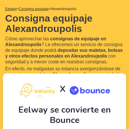
Eelway
Consigna equipaje
Alexandroupolis
Consigna equipaje
Alexandroupolis
Cómo aprovechar las
consignas de equipaje en
Alexandroupolis
? Le ofrecemos un servicio de consigna
de equipaje donde podrá
depositar sus maletas, bolsas
y otros efectos personales en Alexandroupolis
con
seguridad y a menor coste en nuestras consignas.
En efecto, no malgastas su estancia avergonzándose de
su equipaje y maletas.
Alexandroupolis
es una ciudad
demasiado hermosa para no disfrutarla. Gracias a
X
Eelway, confíe su equipaje a profesionales del turismo.
Libere su equipaje para
disfrutar
...
Leer más
Eelway se convierte en
Bounce