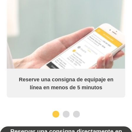
Reserve una consigna de equipaje en
línea en menos de 5 minutos
1
2
3
Reservar una consigna directamente en