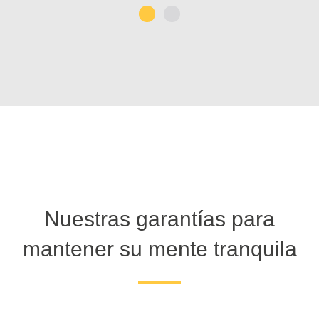
1
2
Nuestras garantías para
mantener su mente tranquila