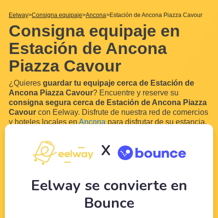
Eelway
Consigna equipaje
Ancona
Estación de Ancona Piazza Cavour
Consigna equipaje en
Estación de Ancona
Piazza Cavour
¿Quieres
guardar tu equipaje cerca de Estación de
Ancona Piazza Cavour
? Encuentre y reserve su
consigna segura cerca de Estación de Ancona Piazza
Cavour
con Eelway. Disfrute de nuestra red de comercios
y hoteles locales en
Ancona
para disfrutar de su estancia.
Gracias a Eelway, confíe su equipaje a profesionales del
turismo. Nuestras
consignas de equipaje
asociadas en
X
las cercanías de Estación de Ancona Piazza Cavour le
permitirán almacenar su equipaje y sus bolsas de forma
sencilla gracias a
...
Leer más
Eelway se convierte en
Bounce