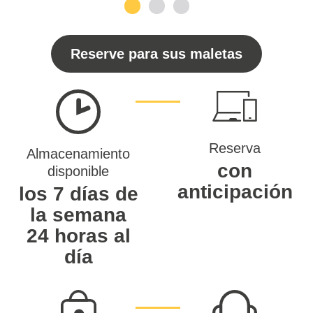
1
2
3
Reserve para sus maletas
Reserva
Almacenamiento
con
disponible
anticipación
los 7 días de
la semana
24 horas al
día