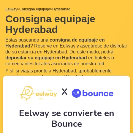
Eelway
Consigna equipaje
Hyderabad
Consigna equipaje
Hyderabad
Estas buscando una
consigna de equipaje en
Hyderabad
? Reserve en Eelway y asegúrese de disfrutar
de su estancia en Hyderabad. De este modo, podrá
depositar su equipaje en Hyderabad
en hoteles o
comerciantes locales asociados de nuestra red.
Y sí, si viajas pronto a Hyderabad, ¡probablemente
estarás cargada de maletas! Con Eelway, deja que los
profesionales del turismo cuiden de tu equipaje mientras
X
disfrutas de tu visita a Hyderabad. Nuestro servicio está
abierto los
siete días de la semana
y
...
Leer más
Eelway se convierte en
Bounce