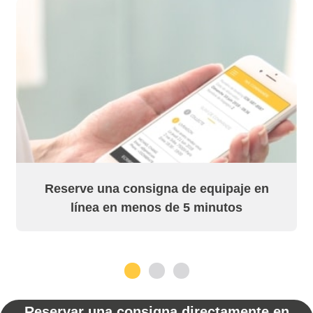
Reserve una consigna de equipaje en
línea en menos de 5 minutos
1
2
3
Reservar una consigna directamente en