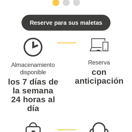
1
2
3
Reserve para sus maletas
Reserva
Almacenamiento
con
disponible
anticipación
los 7 días de
la semana
24 horas al
día