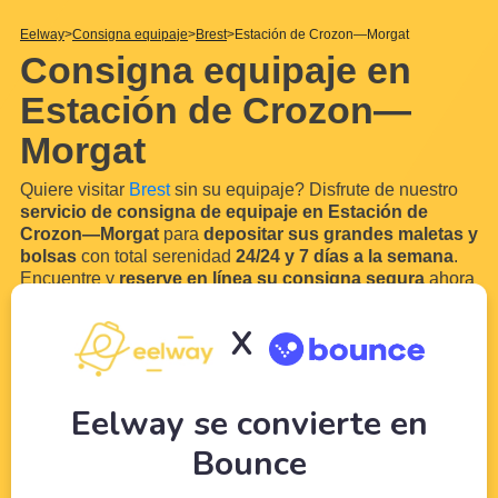
Eelway
Consigna equipaje
Brest
Estación de Crozon—Morgat
Consigna equipaje en
Estación de Crozon—
Morgat
Quiere visitar
Brest
sin su equipaje? Disfrute de nuestro
servicio de consigna de equipaje en Estación de
Crozon—Morgat
para
depositar sus grandes maletas y
bolsas
con total serenidad
24/24 y 7 días a la semana
.
Encuentre y
reserve en línea su consigna segura
ahora
cerca de Estación de Crozon—Morgat y guardar equipaje.
En efecto, es muy probable que lleguen en tren o autobús
X
en
Estación de Crozon—Morgat
. Gracias a nuestra red
de comerciantes y hoteleros locales en las cercanías de
Estación de
...
Leer más
Eelway se convierte en
Bounce