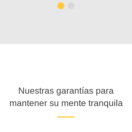
1
2
Nuestras garantías para
mantener su mente tranquila