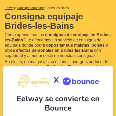
Eelway
Consigna equipaje
Brides-les-Bains
Consigna equipaje
Brides-les-Bains
Cómo aprovechar las
consignas de equipaje en Brides-
les-Bains
? Le ofrecemos un servicio de consigna de
equipaje donde podrá
depositar sus maletas, bolsas y
otros efectos personales en Brides-les-Bains
con
seguridad y a menor coste en nuestras consignas.
En efecto, no malgastas su estancia avergonzándose de
su equipaje y maletas.
Brides-les-Bains
es una ciudad
demasiado hermosa para no disfrutarla. Gracias a
X
Eelway, confíe su equipaje a profesionales del turismo.
Libere su equipaje para
...
Leer más
Eelway se convierte en
Bounce