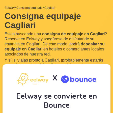
Eelway
Consigna equipaje
Cagliari
Consigna equipaje
Cagliari
Estas buscando una
consigna de equipaje en Cagliari
?
Reserve en Eelway y asegúrese de disfrutar de su
estancia en Cagliari. De este modo, podrá
depositar su
equipaje en Cagliari
en hoteles o comerciantes locales
asociados de nuestra red.
Y sí, si viajas pronto a Cagliari, ¡probablemente estarás
cargada de maletas! Con Eelway, deja que los
profesionales del turismo cuiden de tu equipaje mientras
X
disfrutas de tu visita a Cagliari. Nuestro servicio está
abierto los
siete días de la semana
y las
...
Leer más
Eelway se convierte en
Bounce