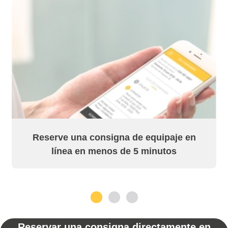
Reserve una consigna de equipaje en
línea en menos de 5 minutos
1
2
3
Reservar una consigna directamente en