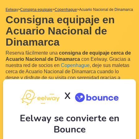
Eelway
Consigna equipaje
Copenhague
Acuario Nacional de Dinamarca
Consigna equipaje en
Acuario Nacional de
Dinamarca
Reserva fácilmente una
consigna de equipaje cerca de
Acuario Nacional de Dinamarca
con Eelway. Gracias a
nuestra red de socios en
Copenhague
, deje sus maletas
cerca de Acuario Nacional de Dinamarca cuando lo
desee y disfrute de su visita con serenidad gracias a
nuestro servicio de
guarda de equipaje
.
De hecho, pronto visitarás Acuario Nacional de
X
Dinamarca? Tendrás que desempacar para disfrutar de tu
estancia! Con Eelway, deja que los profesionales del
turismo cuiden de tu equipaje mientras
...
Leer más
Eelway se convierte en
Bounce