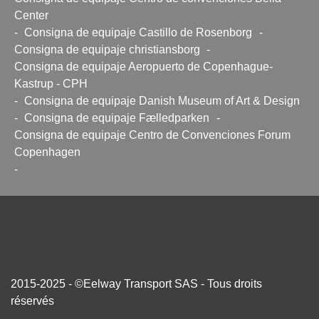
Center
-
Consigna de equipaje Castillo de Rosenborg
-
Consigna de equipaje christiansborg
-
Consigna de equipaje Aeropuerto de Copenhague-
Kastrup - CPH
-
Consigna de equipaje Danish Museum of Art & Design
-
Consigna de equipaje Fælledparken
-
Consigna de equipaje Centro de Convenciones Forum
Copenhagen
-
2015-2025 - ©Eelway Transport SAS - Tous droits
réservés