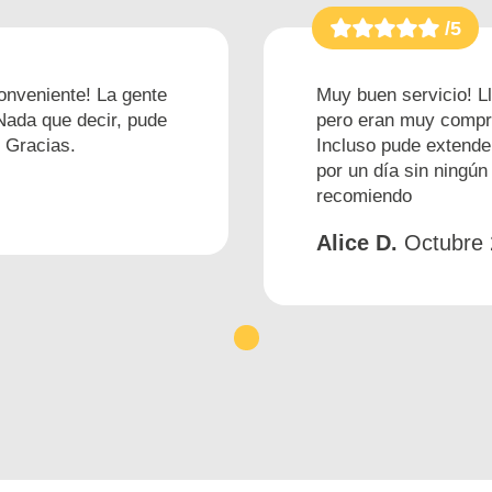
/5
onveniente! La gente
Muy buen servicio! Ll
Nada que decir, pude
pero eran muy compre
. Gracias.
Incluso pude extende
por un día sin ningún
recomiendo
Alice D.
Octubre
1