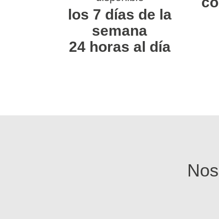
co
los 7 días de la
semana
24 horas al día
Nos