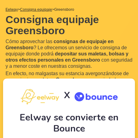
Eelway
Consigna equipaje
Greensboro
Consigna equipaje
Greensboro
Cómo aprovechar las
consignas de equipaje en
Greensboro
? Le ofrecemos un servicio de consigna de
equipaje donde podrá
depositar sus maletas, bolsas y
otros efectos personales en Greensboro
con seguridad
y a menor coste en nuestras consignas.
En efecto, no malgastas su estancia avergonzándose de
su equipaje y maletas.
Greensboro
es una ciudad
demasiado hermosa para no disfrutarla. Gracias a
X
Eelway, confíe su equipaje a profesionales del turismo.
Libere su equipaje para
disfrutar de su visita a
...
Leer
más
Eelway se convierte en
Bounce