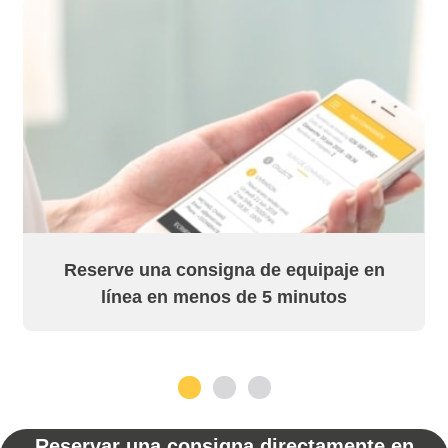
Reserve una consigna de equipaje en
línea en menos de 5 minutos
1
2
3
Reservar una consigna directamente en