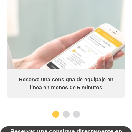
Reserve una consigna de equipaje en
línea en menos de 5 minutos
1
2
3
Reservar una consigna directamente en