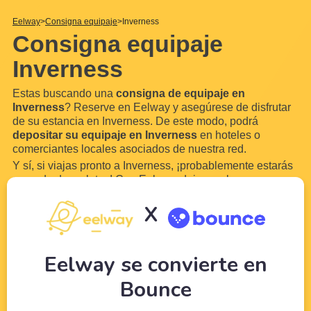
Eelway
Consigna equipaje
Inverness
Consigna equipaje
Inverness
Estas buscando una
consigna de equipaje en
Inverness
? Reserve en Eelway y asegúrese de disfrutar
de su estancia en Inverness. De este modo, podrá
depositar su equipaje en Inverness
en hoteles o
comerciantes locales asociados de nuestra red.
Y sí, si viajas pronto a Inverness, ¡probablemente estarás
cargada de maletas! Con Eelway, deja que los
profesionales del turismo cuiden de tu equipaje mientras
X
disfrutas de tu visita a Inverness. Nuestro servicio está
abierto los
siete días de la semana
y
...
Leer más
Eelway se convierte en
Bounce