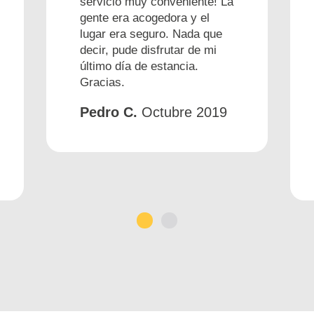
servicio muy conveniente! La
gente era acogedora y el
lugar era seguro. Nada que
decir, pude disfrutar de mi
último día de estancia.
Gracias.
Pedro C.
Octubre 2019
1
2