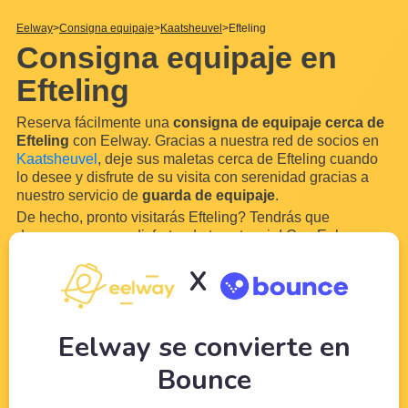
Eelway
Consigna equipaje
Kaatsheuvel
Efteling
Consigna equipaje en
Efteling
Reserva fácilmente una
consigna de equipaje cerca de
Efteling
con Eelway. Gracias a nuestra red de socios en
Kaatsheuvel
, deje sus maletas cerca de Efteling cuando
lo desee y disfrute de su visita con serenidad gracias a
nuestro servicio de
guarda de equipaje
.
De hecho, pronto visitarás Efteling? Tendrás que
desempacar para disfrutar de tu estancia! Con Eelway,
deja que los profesionales del turismo cuiden de tu
X
equipaje mientras disfrutas de tu visita a Efteling.
Cómo funcionan las
...
Leer más
Eelway se convierte en
Bounce