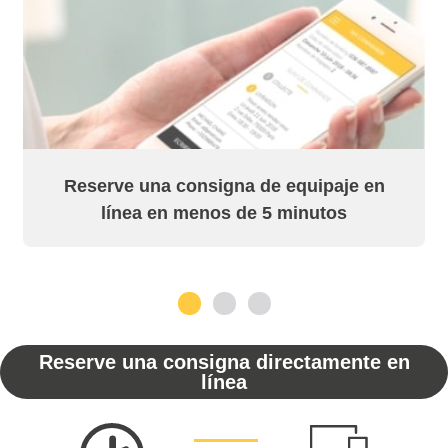
Reserve una consigna de equipaje en
línea en menos de 5 minutos
1
2
3
Reserve una consigna directamente en
línea