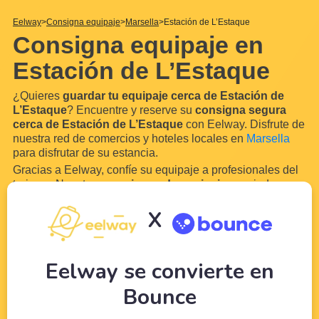
Eelway
Consigna equipaje
Marsella
Estación de L’Estaque
Consigna equipaje en
Estación de L’Estaque
¿Quieres
guardar tu equipaje cerca de Estación de
L’Estaque
? Encuentre y reserve su
consigna segura
cerca de Estación de L’Estaque
con Eelway. Disfrute de
nuestra red de comercios y hoteles locales en
Marsella
para disfrutar de su estancia.
Gracias a Eelway, confíe su equipaje a profesionales del
turismo. Nuestras
consignas de equipaje
asociadas en
las cercanías de Estación de L’Estaque le permitirán
X
almacenar su equipaje y sus bolsas de forma sencilla
gracias a nuestro sistema de reserva en
...
Leer más
Eelway se convierte en
Bounce