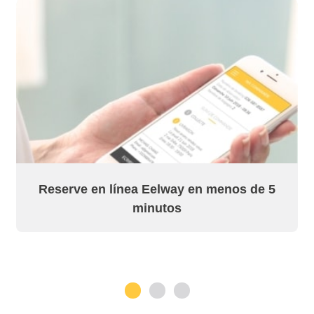
Reserve en línea Eelway en menos de 5
minutos
1
2
3