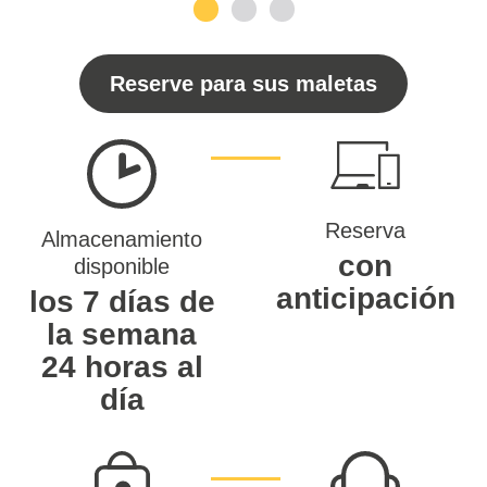
1
2
3
Reserve para sus maletas
Reserva
Almacenamiento
con
disponible
anticipación
los 7 días de
la semana
24 horas al
día