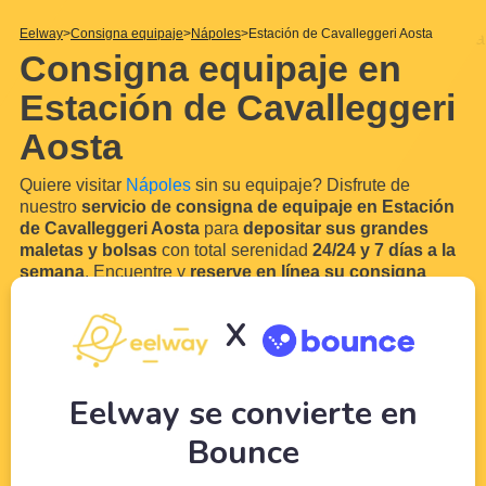
Eelway
Consigna equipaje
Nápoles
Estación de Cavalleggeri Aosta
Consigna equipaje en
Estación de Cavalleggeri
Aosta
Quiere visitar
Nápoles
sin su equipaje? Disfrute de
nuestro
servicio de consigna de equipaje en Estación
de Cavalleggeri Aosta
para
depositar sus grandes
maletas y bolsas
con total serenidad
24/24 y 7 días a la
semana
. Encuentre y
reserve en línea su consigna
segura
ahora cerca de Estación de Cavalleggeri Aosta y
guardar equipaje.
X
En efecto, es muy probable que lleguen en tren o autobús
en
Estación de Cavalleggeri Aosta
. Gracias a nuestra
red de comerciantes y hoteleros locales en las
...
Leer más
Eelway se convierte en
Bounce