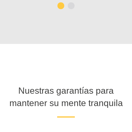
1
2
Nuestras garantías para
mantener su mente tranquila