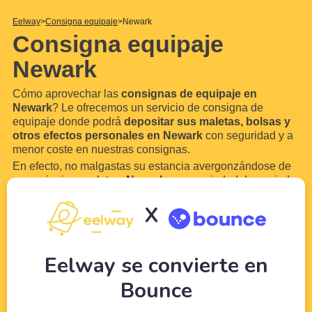
Eelway
Consigna equipaje
Newark
Consigna equipaje
Newark
Cómo aprovechar las
consignas de equipaje en
Newark
? Le ofrecemos un servicio de consigna de
equipaje donde podrá
depositar sus maletas, bolsas y
otros efectos personales en Newark
con seguridad y a
menor coste en nuestras consignas.
En efecto, no malgastas su estancia avergonzándose de
su equipaje y maletas.
Newark
es una ciudad demasiado
hermosa para no disfrutarla. Gracias a Eelway, confíe su
X
equipaje a profesionales del turismo. Libere su equipaje
para
disfrutar de su visita a Newark
.
...
Leer más
Eelway se convierte en
Bounce