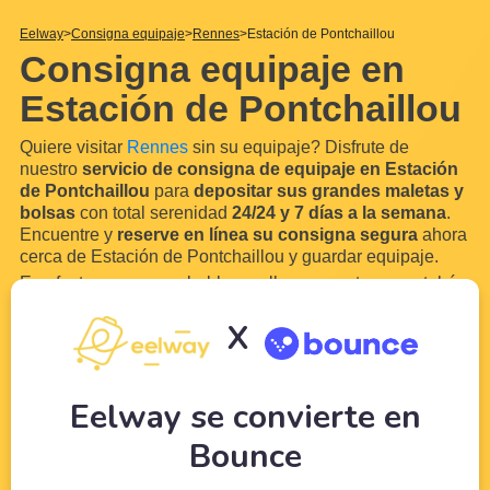
Eelway
Consigna equipaje
Rennes
Estación de Pontchaillou
Consigna equipaje en
Estación de Pontchaillou
Quiere visitar
Rennes
sin su equipaje? Disfrute de
nuestro
servicio de consigna de equipaje en Estación
de Pontchaillou
para
depositar sus grandes maletas y
bolsas
con total serenidad
24/24 y 7 días a la semana
.
Encuentre y
reserve en línea su consigna segura
ahora
cerca de Estación de Pontchaillou y guardar equipaje.
En efecto, es muy probable que lleguen en tren o autobús
en
Estación de Pontchaillou
. Gracias a nuestra red de
X
comerciantes y hoteleros locales en las cercanías de
Estación de
...
Leer más
Eelway se convierte en
Bounce