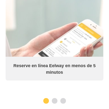
Reserve en línea Eelway en menos de 5
minutos
1
2
3