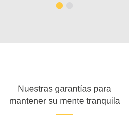
1
2
Nuestras garantías para
mantener su mente tranquila