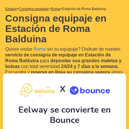
Eelway
Consigna equipaje
Roma
Estación de Roma Balduina
Consigna equipaje en
Estación de Roma
Balduina
Quiere visitar
Roma
sin su equipaje? Disfrute de nuestro
servicio de consigna de equipaje en Estación de
Roma Balduina
para
depositar sus grandes maletas y
bolsas
con total serenidad
24/24 y 7 días a la semana
.
Encuentre y
reserve en línea su consigna segura
ahora
cerca de Estación de Roma Balduina y guardar equipaje.
En efecto, es muy probable que lleguen en tren o autobús
X
en
Estación de Roma Balduina
. Gracias a nuestra red
de comerciantes y hoteleros locales en las cercanías de
Estación de
...
Leer más
Eelway se convierte en
Bounce