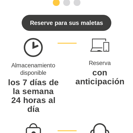
1
2
3
Reserve para sus maletas
Reserva
Almacenamiento
con
disponible
anticipación
los 7 días de
la semana
24 horas al
día