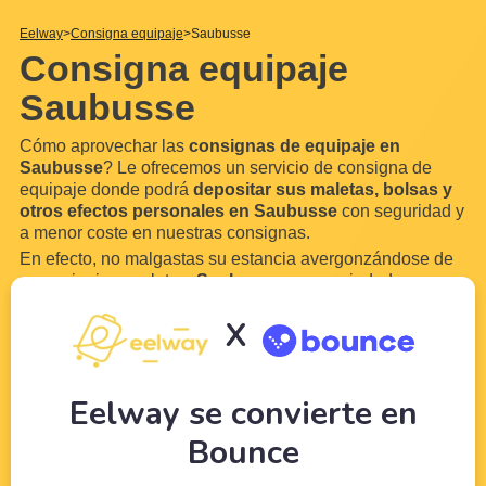
Eelway
Consigna equipaje
Saubusse
Consigna equipaje
Saubusse
Cómo aprovechar las
consignas de equipaje en
Saubusse
? Le ofrecemos un servicio de consigna de
equipaje donde podrá
depositar sus maletas, bolsas y
otros efectos personales en Saubusse
con seguridad y
a menor coste en nuestras consignas.
En efecto, no malgastas su estancia avergonzándose de
su equipaje y maletas.
Saubusse
es una ciudad
demasiado hermosa para no disfrutarla. Gracias a
X
Eelway, confíe su equipaje a profesionales del turismo.
Libere su equipaje para
disfrutar de su visita a
...
Leer
más
Eelway se convierte en
Bounce