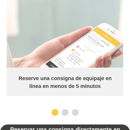
Reserve una consigna de equipaje en
línea en menos de 5 minutos
1
2
3
Reservar una consigna directamente en