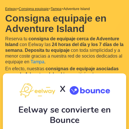
Eelway
Consigna equipaje
Tampa
Adventure Island
Consigna equipaje en
Adventure Island
Reserva tu
consigna de equipaje cerca de Adventure
Island
con Eelway las
24 horas del día y los 7 días de la
semana
.
Deposita tu equipaje
con toda simplicidad y a
menor coste gracias a nuestra red de socios dedicados al
equipaje en
Tampa
.
En efecto, nuestras
consignas de equipaje asociadas
cerca de Adventure Island
le permitirán almacenar su
equipaje y sus bolsas en hoteles o comercios
X
convenientemente situados cerca de
Adventure Island.
De este modo, podrá disfrutar con serenidad de su
...
Leer
más
Eelway se convierte en
Bounce