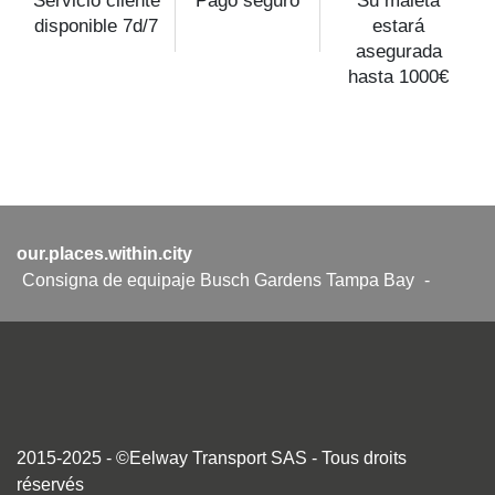
Servicio cliente
Pago seguro
Su maleta
disponible 7d/7
estará
asegurada
hasta 1000€
our.places.within.city
Consigna de equipaje Busch Gardens Tampa Bay
-
2015-2025 - ©Eelway Transport SAS - Tous droits
réservés