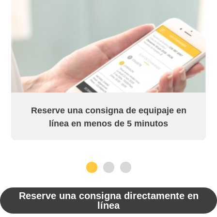
Reserve una consigna de equipaje en
línea en menos de 5 minutos
1
2
3
Reserve una consigna directamente en
línea