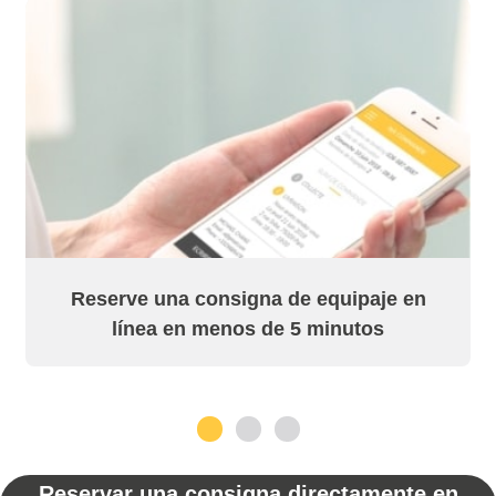
Reserve una consigna de equipaje en
línea en menos de 5 minutos
1
2
3
Reservar una consigna directamente en