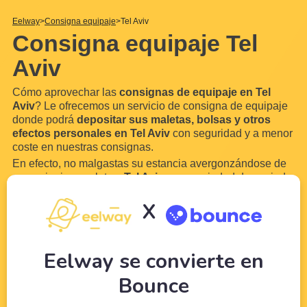
Eelway
Consigna equipaje
Tel Aviv
Consigna equipaje Tel
Aviv
Cómo aprovechar las
consignas de equipaje en Tel
Aviv
? Le ofrecemos un servicio de consigna de equipaje
donde podrá
depositar sus maletas, bolsas y otros
efectos personales en Tel Aviv
con seguridad y a menor
coste en nuestras consignas.
En efecto, no malgastas su estancia avergonzándose de
su equipaje y maletas.
Tel Aviv
es una ciudad demasiado
hermosa para no disfrutarla. Gracias a Eelway, confíe su
X
equipaje a profesionales del turismo. Libere su equipaje
para
disfrutar de su visita a Tel
...
Leer más
Eelway se convierte en
Bounce