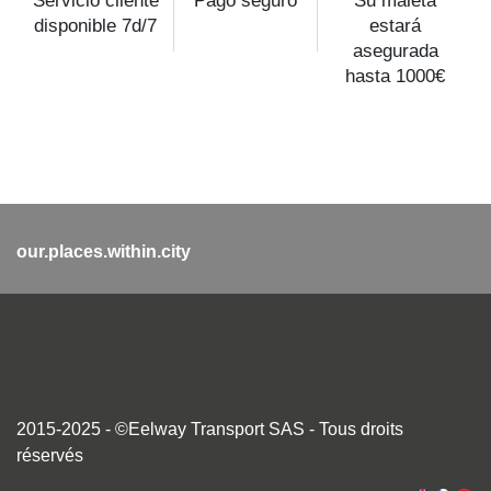
Servicio cliente
Pago seguro
Su maleta
disponible 7d/7
estará
asegurada
hasta 1000€
our.places.within.city
2015-2025 - ©Eelway Transport SAS - Tous droits
réservés