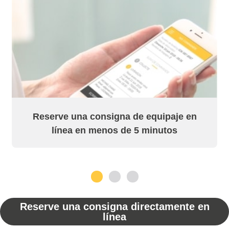
Reserve una consigna de equipaje en
línea en menos de 5 minutos
1
2
3
Reserve una consigna directamente en
línea