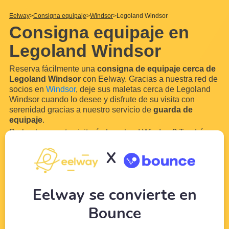
Eelway
Consigna equipaje
Windsor
Legoland Windsor
Consigna equipaje en
Legoland Windsor
Reserva fácilmente una
consigna de equipaje cerca de
Legoland Windsor
con Eelway. Gracias a nuestra red de
socios en
Windsor
, deje sus maletas cerca de Legoland
Windsor cuando lo desee y disfrute de su visita con
serenidad gracias a nuestro servicio de
guarda de
equipaje
.
De hecho, pronto visitarás Legoland Windsor? Tendrás
que desempacar para disfrutar de tu estancia! Con
X
Eelway, deja que los profesionales del turismo cuiden de
tu equipaje mientras disfrutas de tu visita a Legoland
Windsor.
...
Leer más
Eelway se convierte en
Bounce