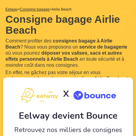
Eelway
Consigne bagage
Airlie Beach
Consigne bagage Airlie
Beach
Comment profiter des
consignes bagage à Airlie
Beach
? Nous vous proposons un
service de bagagerie
où vous pourrez
déposer vos valises, sacs et autres
effets personnels à Airlie Beach
en toute sécurité et à
moindre coût dans nos consignes.
En effet, ne gâchez pas votre séjour en vous
embarrassant de vos bagages et valises. Airlie Beach est
une ville trop belle pour ne pas en profiter. Grâce à
X
Eelway, confiez vos bagages à des professionnels du
tourisme. Libérez-vous de vos bagages pour pouvoir
...
Lire
plus
Eelway devient Bounce
Retrouvez nos milliers de consignes