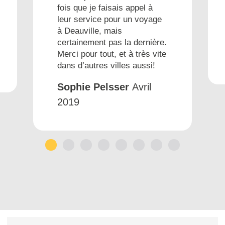
fois que je faisais appel à
leur service pour un voyage
à Deauville, mais
certainement pas la dernière.
Merci pour tout, et à très vite
dans d’autres villes aussi!
Sophie Pelsser
Avril
2019
1
2
3
4
5
6
7
8