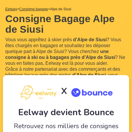
Eelway
Consigne bagage
Alpe de Siusi
Consigne Bagage Alpe
de Siusi
Vous vous apprêtez à skier près
d'Alpe de Siusi
? Vous
êtes chargés en bagages et souhaitez les déposer
quelque part à Alpe de Siusi? Vous cherchez
une
consigne à ski ou à bagages près d'Alpe de Siusi
? Ne
vous en faites pas, Eelway est là pour vous aider.
Grâce à notre partenariat avec des commerçants et des
hôteliers locaux près des pistes
d'Alpe de Siusi
, vous
pouvez
réserver des casiers à ski ou une consigne à
bagage près d'Alpe de Siusi
.Vous n'aurez plus à
X
marcher avec vos grosses chaussures
...
Lire plus
Eelway devient Bounce
Retrouvez nos milliers de consignes