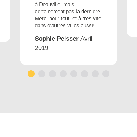
à Deauville, mais
certainement pas la dernière.
Merci pour tout, et à très vite
dans d’autres villes aussi!
Sophie Pelsser
Avril
2019
1
2
3
4
5
6
7
8