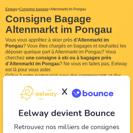
Eelway
Consigne bagage
Altenmarkt im Pongau
Consigne Bagage
Altenmarkt im Pongau
Vous vous apprêtez à skier près
d'Altenmarkt im
Pongau
? Vous êtes chargés en bagages et souhaitez les
déposer quelque part à Altenmarkt im Pongau? Vous
cherchez
une consigne à ski ou à bagages près
d'Altenmarkt im Pongau
? Ne vous en faites pas, Eelway
est là pour vous aider.
Grâce à notre partenariat avec des commerçants et des
hôteliers locaux près des pistes
d'Altenmarkt im
Pongau
, vous pouvez
réserver des casiers à ski ou une
X
consigne à bagage près d'Altenmarkt im Pongau
.Vous
n'aurez plus à
...
Lire plus
Eelway devient Bounce
Retrouvez nos milliers de consignes