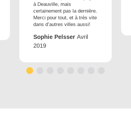
à Deauville, mais
certainement pas la dernière.
Merci pour tout, et à très vite
dans d’autres villes aussi!
Sophie Pelsser
Avril
2019
1
2
3
4
5
6
7
8