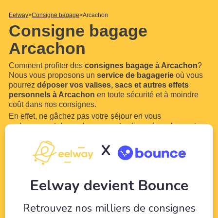
Eelway
Consigne bagage
Arcachon
Consigne bagage
Arcachon
Comment profiter des
consignes bagage à Arcachon
?
Nous vous proposons un
service de bagagerie
où vous
pourrez
déposer vos valises, sacs et autres effets
personnels à Arcachon
en toute sécurité et à moindre
coût dans nos consignes.
En effet, ne gâchez pas votre séjour en vous
embarrassant de vos bagages et valises. Arcachon est
une ville trop belle pour ne pas en profiter. Grâce à
X
Eelway, confiez vos bagages à des professionnels du
tourisme. Libérez-vous de vos bagages pour pouvoir
profiter de
...
Lire plus
Eelway devient Bounce
Retrouvez nos milliers de consignes