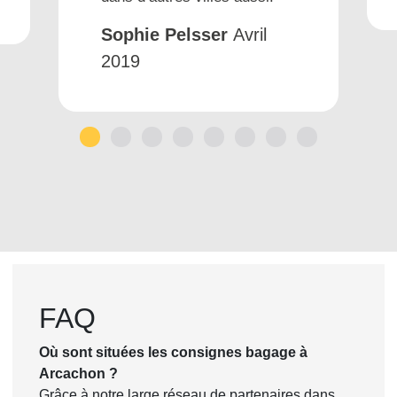
Sophie Pelsser
Avril
2019
1
2
3
4
5
6
7
8
FAQ
Où sont situées les consignes bagage à
Arcachon ?
Grâce à notre large réseau de partenaires dans