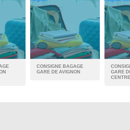
AGE
CONSIGNE BAGAGE
CONSIG
NON
GARE DE AVIGNON
GARE D
CENTR