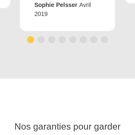
Sophie Pelsser
Avril
2019
1
2
3
4
5
6
7
8
Nos garanties pour garder