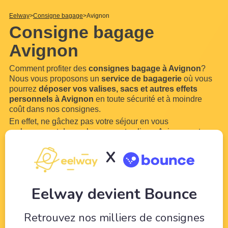
Eelway
Consigne bagage
Avignon
Consigne bagage
Avignon
Comment profiter des
consignes bagage à Avignon
?
Nous vous proposons un
service de bagagerie
où vous
pourrez
déposer vos valises, sacs et autres effets
personnels à Avignon
en toute sécurité et à moindre
coût dans nos consignes.
En effet, ne gâchez pas votre séjour en vous
embarrassant de vos bagages et valises. Avignon est une
ville trop belle pour ne pas en profiter. Grâce à Eelway,
X
confiez vos bagages à des professionnels du tourisme.
Libérez-vous de vos bagages pour pouvoir profiter de
votre
...
Lire plus
Eelway devient Bounce
Retrouvez nos milliers de consignes