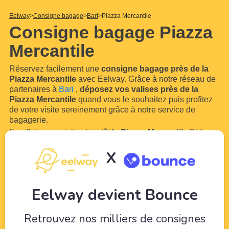
Eelway
Consigne bagage
Bari
Piazza Mercantile
Consigne bagage Piazza
Mercantile
Réservez facilement une
consigne bagage près de la
Piazza Mercantile
avec Eelway. Grâce à notre réseau de
partenaires à
Bari
,
déposez vos valises près de la
Piazza Mercantile
quand vous le souhaitez puis profitez
de votre visite sereinement grâce à notre service de
bagagerie.
En effet, vous visitez bientôt
la Piazza Mercantile
? Vous
aurez sans doute besoin de vous libérer de vos bagages
X
pour profiter de votre séjour ! Avec Eelway, laissez des
professionnels du tourisme veiller sur
vos bagages
...
Lire
plus
Eelway devient Bounce
Retrouvez nos milliers de consignes