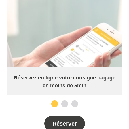
Réservez en ligne votre consigne bagage
en moins de 5min
1
2
3
Réserver