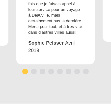
fois que je faisais appel à
leur service pour un voyage
à Deauville, mais
certainement pas la dernière.
Merci pour tout, et à très vite
dans d’autres villes aussi!
Sophie Pelsser
Avril
2019
1
2
3
4
5
6
7
8