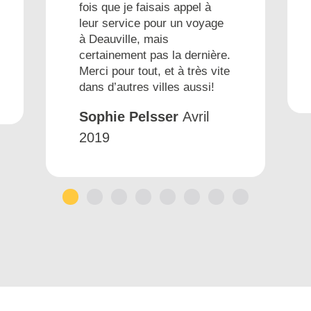
fois que je faisais appel à
leur service pour un voyage
à Deauville, mais
certainement pas la dernière.
Merci pour tout, et à très vite
dans d’autres villes aussi!
Sophie Pelsser
Avril
2019
1
2
3
4
5
6
7
8