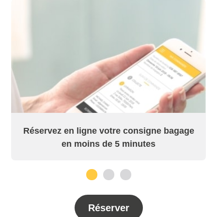
Réservez en ligne votre consigne bagage
en moins de 5 minutes
1
2
3
Réserver