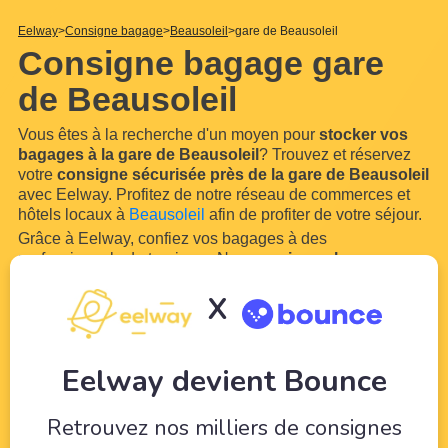
Eelway
Consigne bagage
Beausoleil
gare de Beausoleil
Consigne bagage gare
de Beausoleil
Vous êtes à la recherche d'un moyen pour
stocker vos
bagages à la gare de Beausoleil
? Trouvez et réservez
votre
consigne sécurisée près de la gare de Beausoleil
avec Eelway. Profitez de notre réseau de commerces et
hôtels locaux à
Beausoleil
afin de profiter de votre séjour.
Grâce à Eelway, confiez vos bagages à des
professionnels du tourisme. Nos
consignes bagage
partenaires à proximité de la gare de Beausoleil
vous
X
permettront d'entreposer vos bagages et vos sacs en toute
simplicité grâce à
...
Lire plus
Eelway devient Bounce
Retrouvez nos milliers de consignes