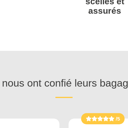
scellés et
assurés
s nous ont confié leurs baga
/5