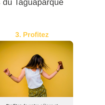
s du Taguaparque
3. Profitez