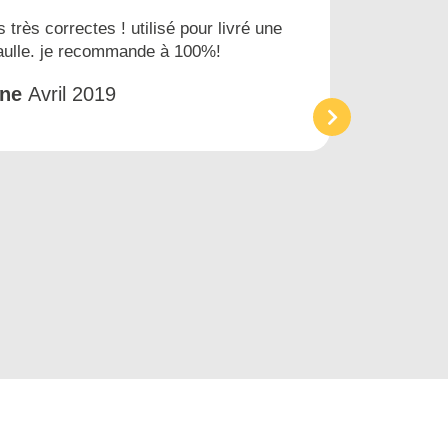
s très correctes ! utilisé pour livré une
Nous
gaulle. je recommande à 100%!
prest
et tr
êne
Avril 2019
Acc