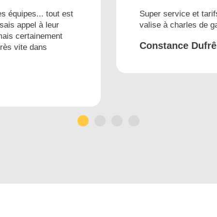
s équipes... tout est
Super service et tarif
sais appel à leur
valise à charles de 
mais certainement
Constance Dufr
très vite dans
1
2
3
4