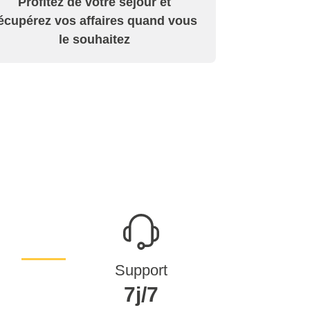
Profitez de votre séjour et
écupérez vos affaires quand vous
le souhaitez
Support
7j/7