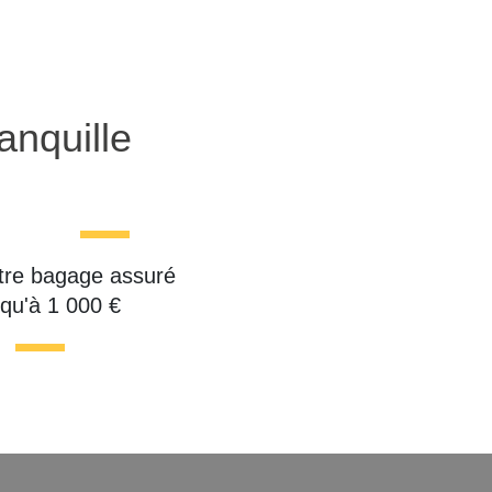
anquille
tre bagage assuré
squ'à 1 000 €