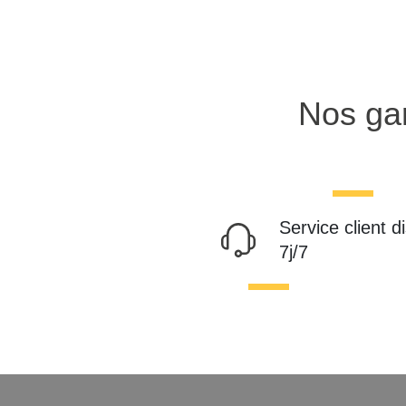
Nos gar
Service client d
7j/7