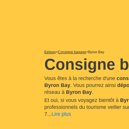
Eelway
Consigne bagage
Byron Bay
Consigne b
Vous êtes à la recherche d'une
cons
Byron Bay
. Vous pourrez ainsi
dépo
réseau à
Byron Bay
.
Et oui, si vous voyagez bientôt à
Byr
professionnels du tourisme veiller s
7
...
Lire plus