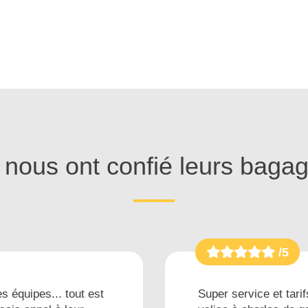
s nous ont confié leurs baga
/5
s équipes... tout est
Super service et tarif