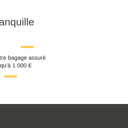
anquille
tre bagage assuré
squ'à 1 000 €