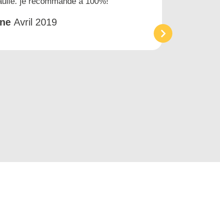
gaulle. je recommande à 100%!
prest
et tr
êne
Avril 2019
Acc