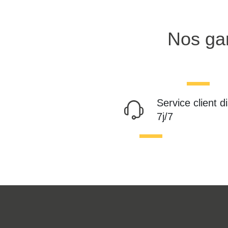
Nos gar
Service client d
7j/7