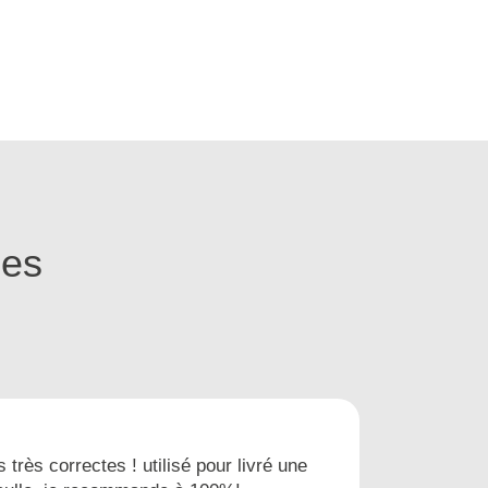
ges
s très correctes ! utilisé pour livré une
Nous