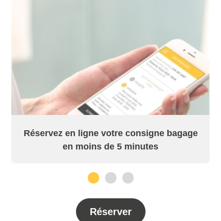
Réservez en ligne votre consigne bagage
en moins de 5 minutes
1
2
3
Réserver