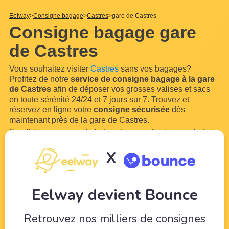
Eelway
Consigne bagage
Castres
gare de Castres
Consigne bagage gare
de Castres
Vous souhaitez visiter
Castres
sans vos bagages?
Profitez de notre
service de consigne bagage à la gare
de Castres
afin de déposer vos grosses valises et sacs
en toute sérénité 24/24 et 7 jours sur 7. Trouvez et
réservez en ligne votre
consigne sécurisée
dès
maintenant près de la gare de Castres.
En effet, vous aurez de fortes chances d'arriver par le train
ou le bus en
gare de Castres
. Grâce à notre réseau de
X
commerçants et hôteliers locaux à proximité de
la gare de
Castres
, stocker vos bagages
...
Lire plus
Eelway devient Bounce
Retrouvez nos milliers de consignes