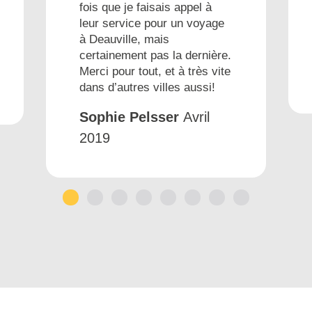
fois que je faisais appel à
leur service pour un voyage
à Deauville, mais
certainement pas la dernière.
Merci pour tout, et à très vite
dans d’autres villes aussi!
Sophie Pelsser
Avril
2019
1
2
3
4
5
6
7
8