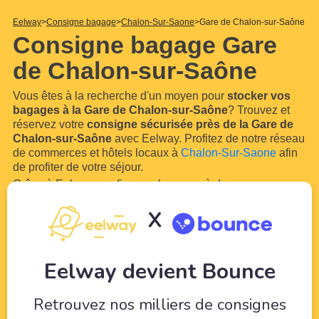
Eelway
Consigne bagage
Chalon-Sur-Saone
Gare de Chalon-sur-Saône
Consigne bagage Gare
de Chalon-sur-Saône
Vous êtes à la recherche d'un moyen pour
stocker vos
bagages à la Gare de Chalon-sur-Saône
? Trouvez et
réservez votre
consigne sécurisée près de la Gare de
Chalon-sur-Saône
avec Eelway. Profitez de notre réseau
de commerces et hôtels locaux à
Chalon-Sur-Saone
afin
de profiter de votre séjour.
Grâce à Eelway, confiez vos bagages à des
professionnels du tourisme. Nos
consignes bagage
X
partenaires à proximité de la Gare de Chalon-sur-
Saône
vous permettront d'entreposer vos bagages et vos
sacs en
...
Lire plus
Eelway devient Bounce
Retrouvez nos milliers de consignes