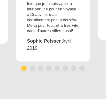
fois que je faisais appel à
leur service pour un voyage
à Deauville, mais
certainement pas la dernière.
Merci pour tout, et à très vite
dans d’autres villes aussi!
Sophie Pelsser
Avril
2019
1
2
3
4
5
6
7
8