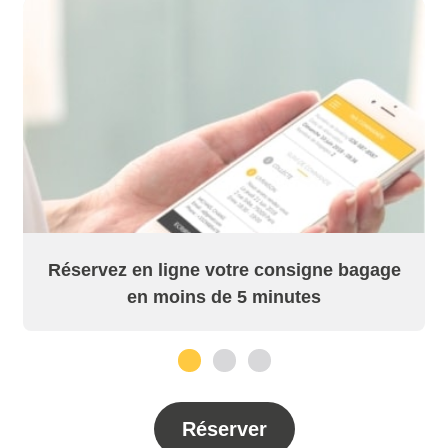
Réservez en ligne votre consigne bagage
en moins de 5 minutes
1
2
3
Réserver