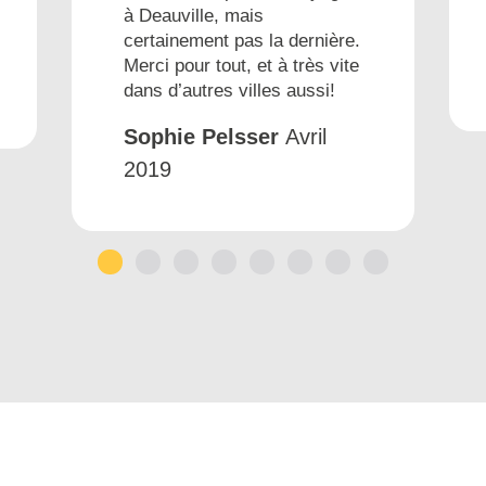
à Deauville, mais
certainement pas la dernière.
Merci pour tout, et à très vite
dans d’autres villes aussi!
Sophie Pelsser
Avril
2019
1
2
3
4
5
6
7
8