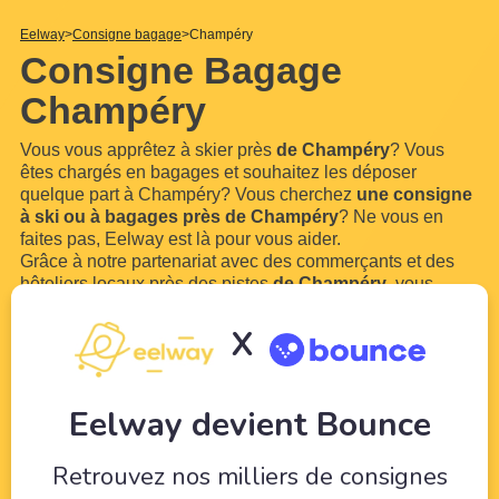
Eelway
Consigne bagage
Champéry
Consigne Bagage
Champéry
Vous vous apprêtez à skier près
de Champéry
? Vous
êtes chargés en bagages et souhaitez les déposer
quelque part à Champéry? Vous cherchez
une consigne
à ski ou à bagages près de Champéry
? Ne vous en
faites pas, Eelway est là pour vous aider.
Grâce à notre partenariat avec des commerçants et des
hôteliers locaux près des pistes
de Champéry
, vous
pouvez
réserver des casiers à ski ou une consigne à
bagage près de Champéry
.Vous n'aurez plus à marcher
X
avec vos grosses chaussures de ski et votre
...
Lire plus
Eelway devient Bounce
Retrouvez nos milliers de consignes