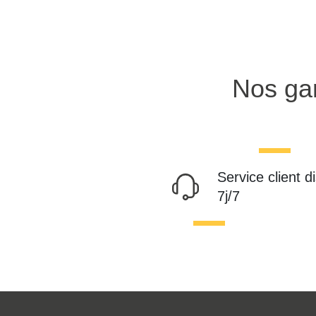
Nos gar
Service client d
7j/7