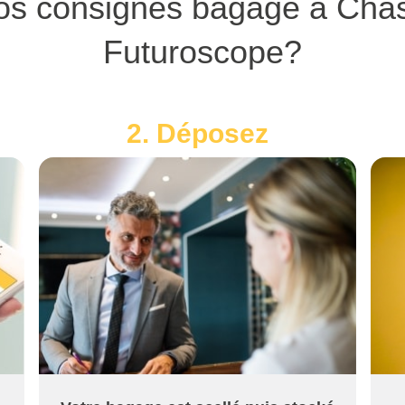
os consignes bagage à Chas
Futuroscope?
2. Déposez