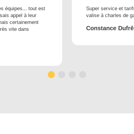
s équipes... tout est
Super service et tarif
sais appel à leur
valise à charles de 
mais certainement
Constance Dufr
très vite dans
1
2
3
4