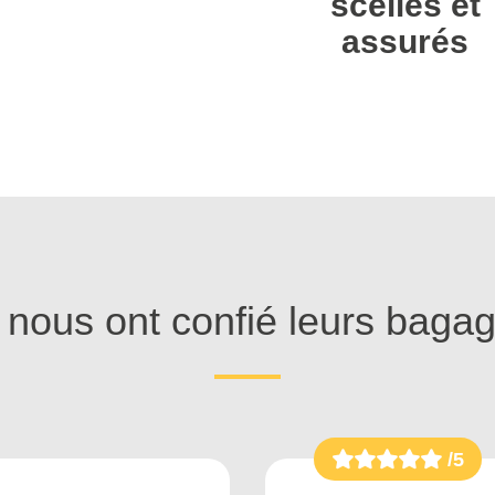
scellés et
assurés
s nous ont confié leurs baga
/5