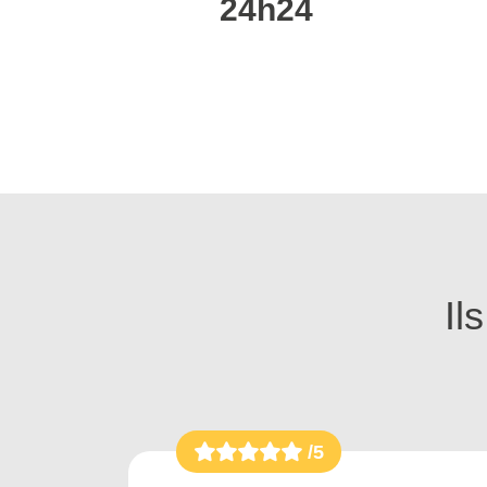
24h24
Il
/5