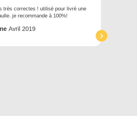
s très correctes ! utilisé pour livré une
Nous
gaulle. je recommande à 100%!
prest
et tr
êne
Avril 2019
Acc