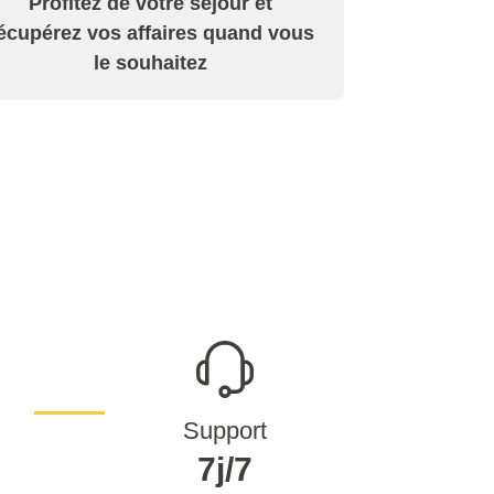
Profitez de votre séjour et
écupérez vos affaires quand vous
le souhaitez
Support
7j/7