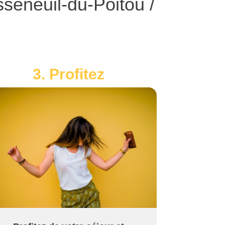
seneuil-du-Poitou /
3. Profitez