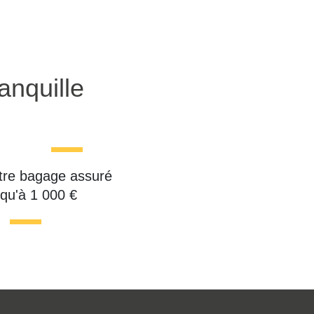
anquille
tre bagage assuré
squ'à 1 000 €