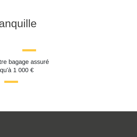
anquille
tre bagage assuré
squ'à 1 000 €