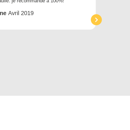
gaulle. je recommande à 100%!
prest
et tr
êne
Avril 2019
Acc