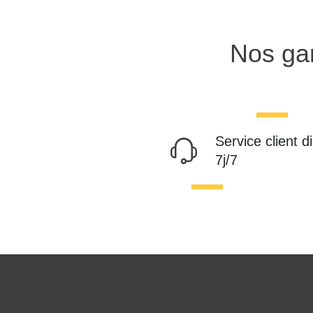
Nos gar
Service client d
7j/7