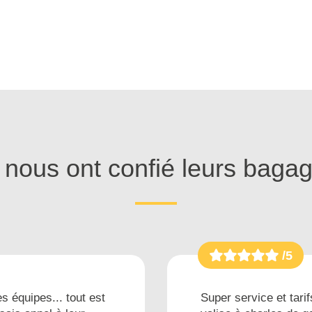
s nous ont confié leurs baga
/5
s équipes... tout est
Super service et tarif