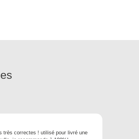
ges
s très correctes ! utilisé pour livré une
Nous