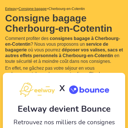
Eelway
Consigne bagage
Cherbourg-en-Cotentin
Consigne bagage
Cherbourg-en-Cotentin
Comment profiter des
consignes bagage à Cherbourg-
en-Cotentin
? Nous vous proposons un
service de
bagagerie
où vous pourrez
déposer vos valises, sacs et
autres effets personnels à Cherbourg-en-Cotentin
en
toute sécurité et à moindre coût dans nos consignes.
En effet, ne gâchez pas votre séjour en vous
embarrassant de vos bagages et valises. Cherbourg-en-
Cotentin est une ville trop belle pour ne pas en profiter.
X
Grâce à Eelway, confiez vos bagages à des
professionnels du tourisme. Libérez-vous de
...
Lire plus
Eelway devient Bounce
Retrouvez nos milliers de consignes