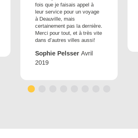
fois que je faisais appel à
leur service pour un voyage
à Deauville, mais
certainement pas la dernière.
Merci pour tout, et à très vite
dans d’autres villes aussi!
Sophie Pelsser
Avril
2019
1
2
3
4
5
6
7
8