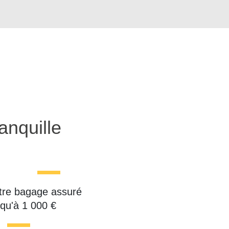
anquille
tre bagage assuré
squ'à 1 000 €