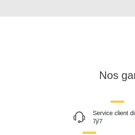
Nos gar
Service client d
7j/7