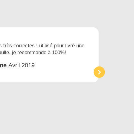
s très correctes ! utilisé pour livré une
Nous
gaulle. je recommande à 100%!
prest
et tr
êne
Avril 2019
Acc