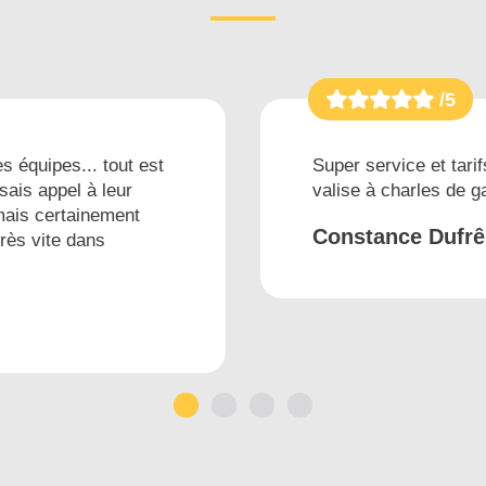
/5
s équipes... tout est
Super service et tarif
sais appel à leur
valise à charles de 
mais certainement
Constance Dufr
très vite dans
1
2
3
4