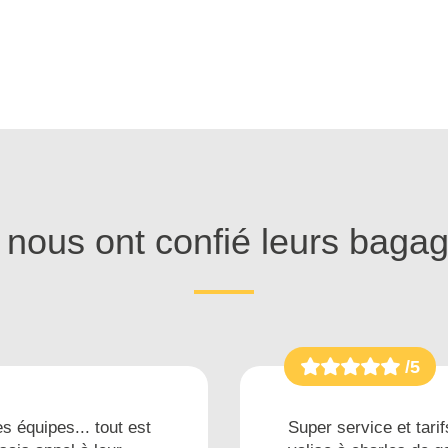
s nous ont confié leurs baga
/5
s équipes... tout est
Super service et tarif