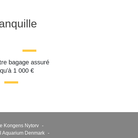
anquille
tre bagage assuré
squ'à 1 000 €
e Kongens Nytorv
-
l Aquarium Denmark
-