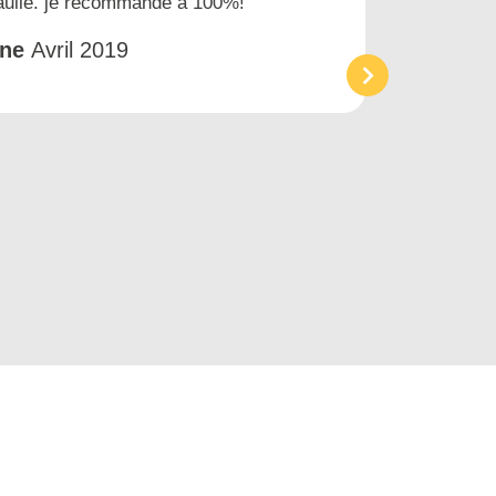
gaulle. je recommande à 100%!
prest
et tr
êne
Avril 2019
Acc