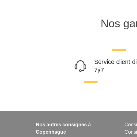
Nos gar
Service client d
7j/7
Nos autres consignes à
Consi
Copenhague
Cons