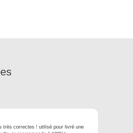
ges
s très correctes ! utilisé pour livré une
Nous