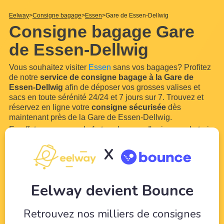
Eelway
Consigne bagage
Essen
Gare de Essen-Dellwig
Consigne bagage Gare
de Essen-Dellwig
Vous souhaitez visiter
Essen
sans vos bagages? Profitez
de notre
service de consigne bagage à la Gare de
Essen-Dellwig
afin de déposer vos grosses valises et
sacs en toute sérénité 24/24 et 7 jours sur 7. Trouvez et
réservez en ligne votre
consigne sécurisée
dès
maintenant près de la Gare de Essen-Dellwig.
En effet, vous aurez de fortes chances d'arriver par le train
ou le bus en
Gare de Essen-Dellwig
. Grâce à notre
X
réseau de commerçants et hôteliers locaux à proximité de
la Gare de Essen-
...
Lire plus
Eelway devient Bounce
Retrouvez nos milliers de consignes