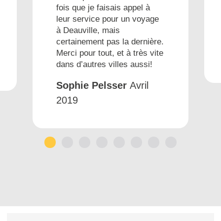
fois que je faisais appel à
leur service pour un voyage
à Deauville, mais
certainement pas la dernière.
Merci pour tout, et à très vite
dans d’autres villes aussi!
Sophie Pelsser
Avril
2019
1
2
3
4
5
6
7
8