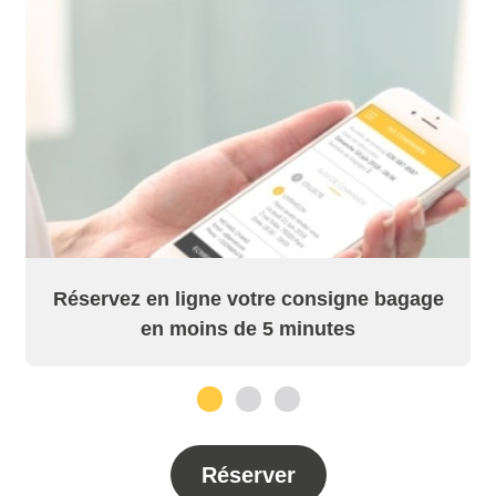
Réservez en ligne votre consigne bagage
en moins de 5 minutes
1
2
3
Réserver