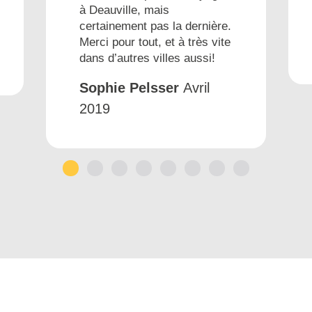
à Deauville, mais
certainement pas la dernière.
Merci pour tout, et à très vite
dans d’autres villes aussi!
Sophie Pelsser
Avril
2019
1
2
3
4
5
6
7
8