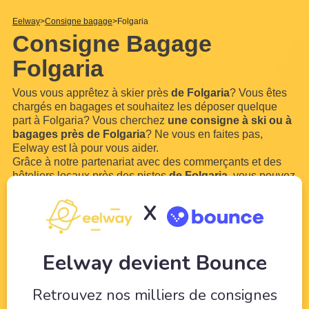
Eelway
Consigne bagage
Folgaria
Consigne Bagage
Folgaria
Vous vous apprêtez à skier près
de Folgaria
? Vous êtes
chargés en bagages et souhaitez les déposer quelque
part à Folgaria? Vous cherchez
une consigne à ski ou à
bagages près de Folgaria
? Ne vous en faites pas,
Eelway est là pour vous aider.
Grâce à notre partenariat avec des commerçants et des
hôteliers locaux près des pistes
de Folgaria
, vous pouvez
réserver des casiers à ski ou une consigne à bagage
près de Folgaria
.Vous n'aurez plus à marcher avec vos
X
grosses chaussures de ski et votre
...
Lire plus
Eelway devient Bounce
Retrouvez nos milliers de consignes