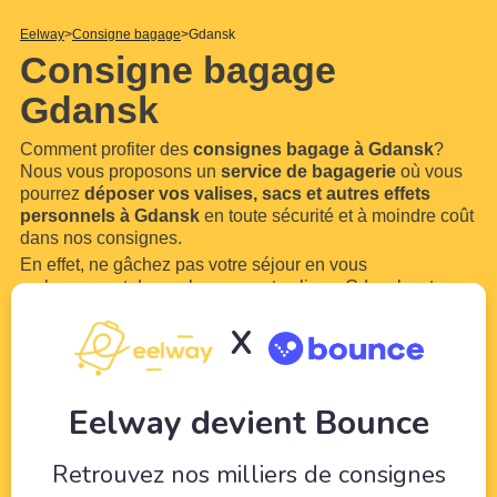
Eelway
Consigne bagage
Gdansk
Consigne bagage
Gdansk
Comment profiter des
consignes bagage à Gdansk
?
Nous vous proposons un
service de bagagerie
où vous
pourrez
déposer vos valises, sacs et autres effets
personnels à Gdansk
en toute sécurité et à moindre coût
dans nos consignes.
En effet, ne gâchez pas votre séjour en vous
embarrassant de vos bagages et valises. Gdansk est une
ville trop belle pour ne pas en profiter. Grâce à Eelway,
X
confiez vos bagages à des professionnels du tourisme.
Libérez-vous de vos bagages pour pouvoir profiter de
votre
...
Lire plus
Eelway devient Bounce
Retrouvez nos milliers de consignes