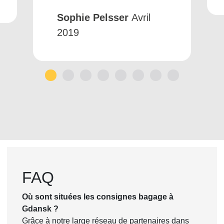
Sophie Pelsser
Avril
2019
1
2
3
4
5
6
7
8
FAQ
Où sont situées les consignes bagage à
Gdansk ?
Grâce à notre large réseau de partenaires dans