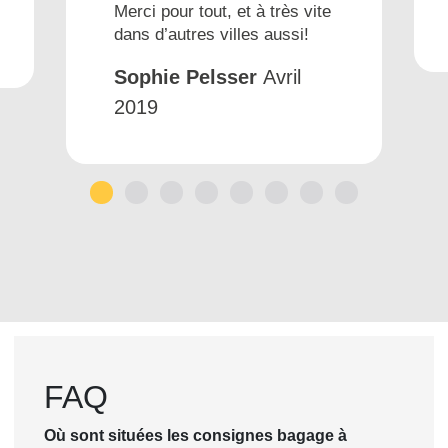
Merci pour tout, et à très vite
dans d’autres villes aussi!
Sophie Pelsser
Avril
2019
1
2
3
4
5
6
7
8
FAQ
Où sont situées les consignes bagage à