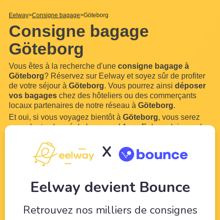
Eelway
Consigne bagage
Göteborg
Consigne bagage
Göteborg
Vous êtes à la recherche d'une
consigne bagage à
Göteborg
? Réservez sur Eelway et soyez sûr de profiter
de votre séjour à
Göteborg
. Vous pourrez ainsi
déposer
vos bagages
chez des hôteliers ou des commerçants
locaux partenaires de notre réseau à
Göteborg
.
Et oui, si vous voyagez bientôt à
Göteborg
, vous serez
sans doute chargé de bagages ! Avec Eelway, laissez des
professionnels du tourisme veiller sur
vos bagages
le
X
temps de profiter de votre visite de
Göteborg
. Notre
service est ouvert 7 jours
...
Lire plus
Eelway devient Bounce
Retrouvez nos milliers de consignes