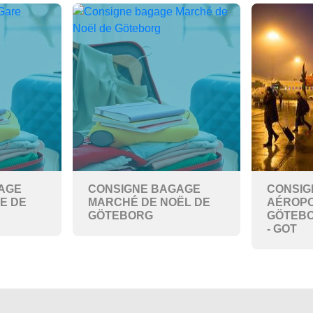
AGE
CONSIGNE BAGAGE
CONSIG
E DE
MARCHÉ DE NOËL DE
AÉROPO
GÖTEBORG
GÖTEBO
- GOT