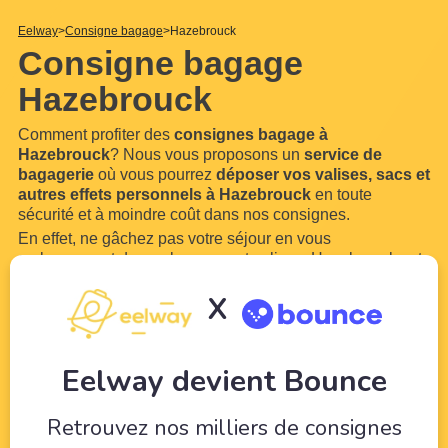
Eelway
Consigne bagage
Hazebrouck
Consigne bagage
Hazebrouck
Comment profiter des
consignes bagage à
Hazebrouck
? Nous vous proposons un
service de
bagagerie
où vous pourrez
déposer vos valises, sacs et
autres effets personnels à Hazebrouck
en toute
sécurité et à moindre coût dans nos consignes.
En effet, ne gâchez pas votre séjour en vous
embarrassant de vos bagages et valises. Hazebrouck est
une ville trop belle pour ne pas en profiter. Grâce à
X
Eelway, confiez vos bagages à des professionnels du
tourisme. Libérez-vous de vos bagages pour pouvoir
profiter
...
Lire plus
Eelway devient Bounce
Retrouvez nos milliers de consignes