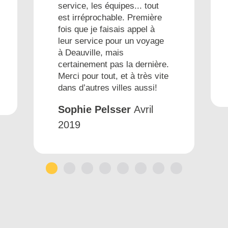
service, les équipes... tout
est irréprochable. Première
fois que je faisais appel à
leur service pour un voyage
à Deauville, mais
certainement pas la dernière.
Merci pour tout, et à très vite
dans d’autres villes aussi!
Sophie Pelsser
Avril
2019
1
2
3
4
5
6
7
8