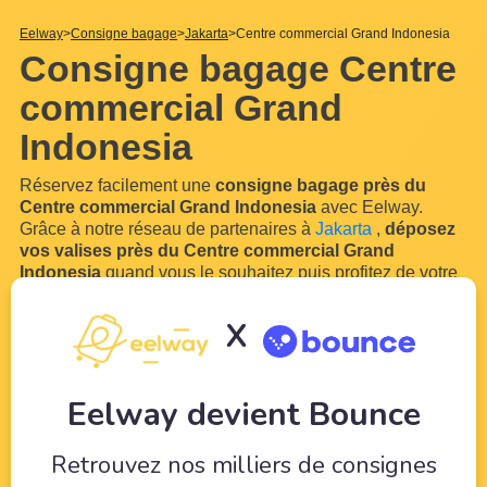
Eelway
Consigne bagage
Jakarta
Centre commercial Grand Indonesia
Consigne bagage Centre
commercial Grand
Indonesia
Réservez facilement une
consigne bagage près du
Centre commercial Grand Indonesia
avec Eelway.
Grâce à notre réseau de partenaires à
Jakarta
,
déposez
vos valises près du Centre commercial Grand
Indonesia
quand vous le souhaitez puis profitez de votre
visite sereinement grâce à notre service de bagagerie.
En effet, vous visitez bientôt
le Centre commercial Grand
X
Indonesia
? Vous aurez sans doute besoin de vous
libérer de vos bagages pour profiter de votre séjour ! Avec
Eelway, laissez des
...
Lire plus
Eelway devient Bounce
Retrouvez nos milliers de consignes