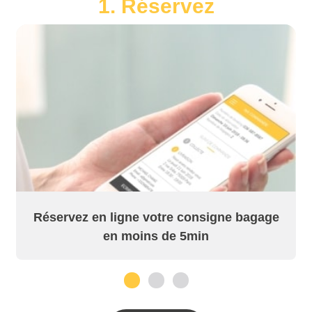
1. Réservez
Réservez en ligne votre consigne bagage
en moins de 5min
1
2
3