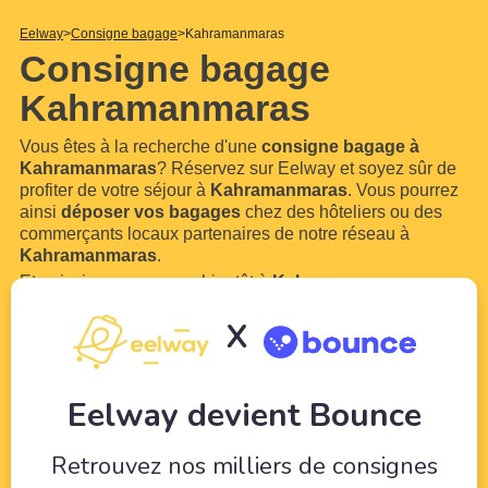
Eelway
Consigne bagage
Kahramanmaras
Consigne bagage
Kahramanmaras
Vous êtes à la recherche d'une
consigne bagage à
Kahramanmaras
? Réservez sur Eelway et soyez sûr de
profiter de votre séjour à
Kahramanmaras
. Vous pourrez
ainsi
déposer vos bagages
chez des hôteliers ou des
commerçants locaux partenaires de notre réseau à
Kahramanmaras
.
Et oui, si vous voyagez bientôt à
Kahramanmaras
, vous
serez sans doute chargé de bagages ! Avec Eelway,
X
laissez des professionnels du tourisme veiller sur
vos
bagages
le temps de profiter de votre visite de
Kahramanmaras
. Notre
...
Lire plus
Eelway devient Bounce
Retrouvez nos milliers de consignes