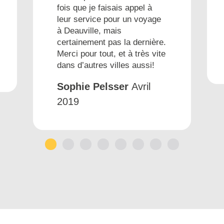
fois que je faisais appel à
leur service pour un voyage
à Deauville, mais
certainement pas la dernière.
Merci pour tout, et à très vite
dans d’autres villes aussi!
Sophie Pelsser
Avril
2019
1
2
3
4
5
6
7
8