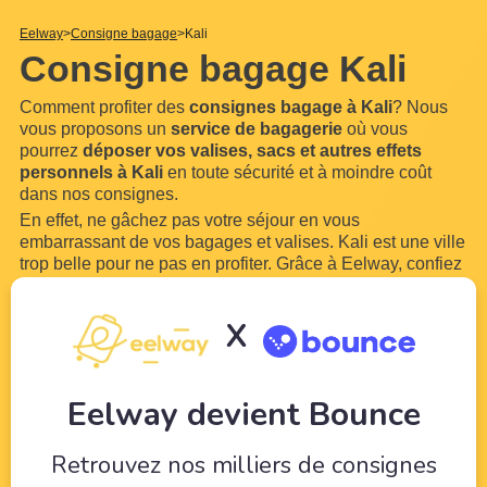
Eelway
Consigne bagage
Kali
Consigne bagage Kali
Comment profiter des
consignes bagage à Kali
? Nous
vous proposons un
service de bagagerie
où vous
pourrez
déposer vos valises, sacs et autres effets
personnels à Kali
en toute sécurité et à moindre coût
dans nos consignes.
En effet, ne gâchez pas votre séjour en vous
embarrassant de vos bagages et valises. Kali est une ville
trop belle pour ne pas en profiter. Grâce à Eelway, confiez
vos bagages à des professionnels du tourisme. Libérez-
vous de vos bagages pour pouvoir profiter de votre
X
visite
...
Lire plus
Eelway devient Bounce
Retrouvez nos milliers de consignes