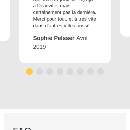
à Deauville, mais
certainement pas la dernière.
Merci pour tout, et à très vite
dans d’autres villes aussi!
Sophie Pelsser
Avril
2019
1
2
3
4
5
6
7
8