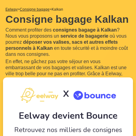
Eelway
Consigne bagage
Kalkan
Consigne bagage Kalkan
Comment profiter des
consignes bagage à Kalkan
?
Nous vous proposons un
service de bagagerie
où vous
pourrez
déposer vos valises, sacs et autres effets
personnels à Kalkan
en toute sécurité et à moindre coût
dans nos consignes.
En effet, ne gâchez pas votre séjour en vous
embarrassant de vos bagages et valises. Kalkan est une
ville trop belle pour ne pas en profiter. Grâce à Eelway,
confiez vos bagages à des professionnels du tourisme.
Libérez-vous de vos bagages pour pouvoir profiter de
X
votre
...
Lire plus
Eelway devient Bounce
Retrouvez nos milliers de consignes