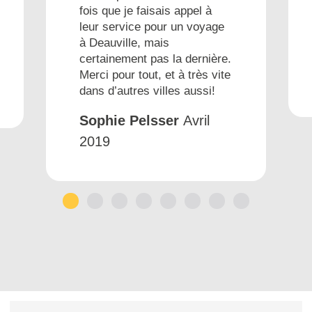
fois que je faisais appel à
leur service pour un voyage
à Deauville, mais
certainement pas la dernière.
Merci pour tout, et à très vite
dans d’autres villes aussi!
Sophie Pelsser
Avril
2019
1
2
3
4
5
6
7
8