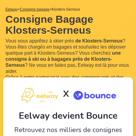
Eelway
Consigne bagage
Klosters-Serneus
Consigne Bagage
Klosters-Serneus
Vous vous apprêtez à skier près
de Klosters-Serneus
?
Vous êtes chargés en bagages et souhaitez les déposer
quelque part à Klosters-Serneus? Vous cherchez
une
consigne à ski ou à bagages près de Klosters-
Serneus
? Ne vous en faites pas, Eelway est là pour vous
aider.
Grâce à notre partenariat avec des commerçants et des
hôteliers locaux près des pistes
de Klosters-Serneus
,
vous pouvez
réserver des casiers à ski ou une
X
consigne à bagage près de Klosters-Serneus
.Vous
n'aurez plus à marcher avec vos
...
Lire plus
Eelway devient Bounce
Retrouvez nos milliers de consignes