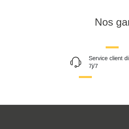
Nos gar
Service client d
7j/7