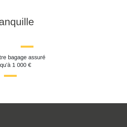
anquille
tre bagage assuré
squ'à 1 000 €