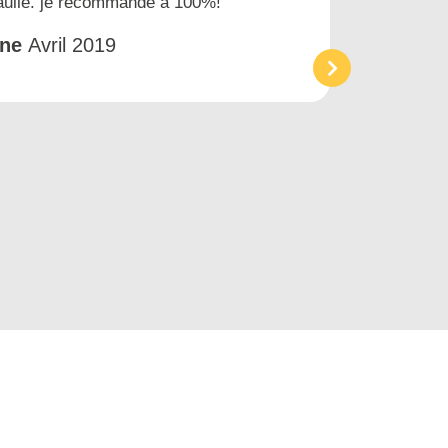
gaulle. je recommande à 100%!
prest
et tr
êne
Avril 2019
Acc