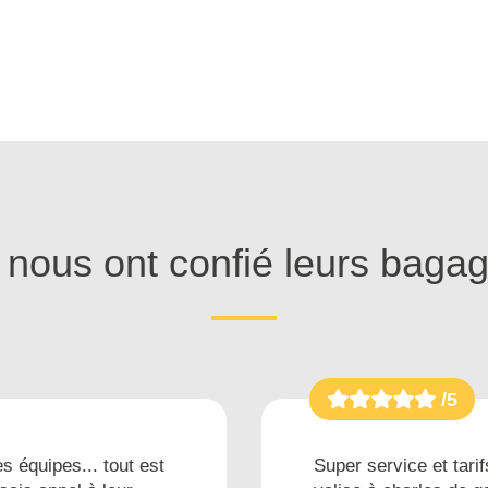
s nous ont confié leurs baga
/5
s équipes... tout est
Super service et tarif