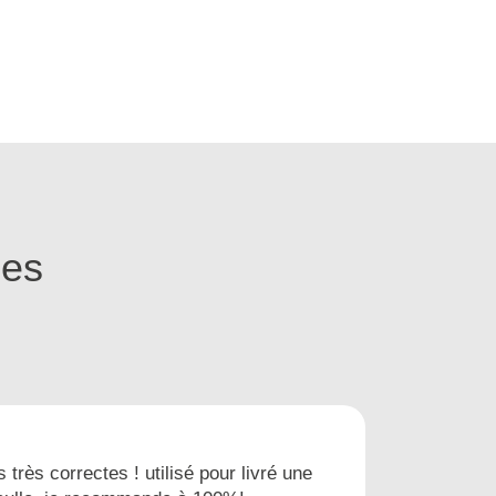
ges
s très correctes ! utilisé pour livré une
Nous