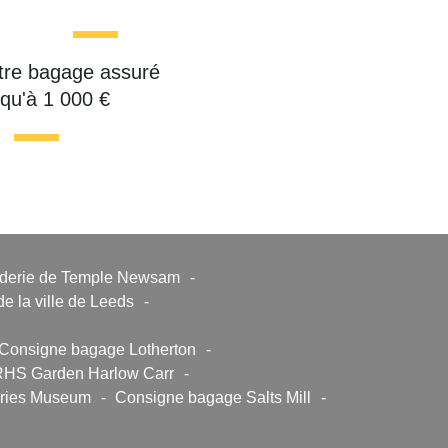
tre bagage assuré
squ'à 1 000 €
derie de Temple Newsam
-
 la ville de Leeds
-
Consigne bagage Lotherton
-
RHS Garden Harlow Carr
-
uries Museum
-
Consigne bagage Salts Mill
-