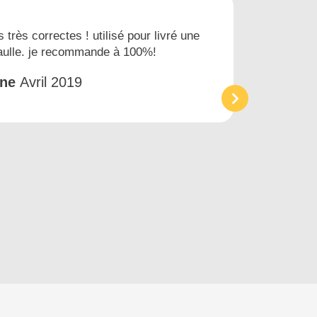
s très correctes ! utilisé pour livré une
Nous
gaulle. je recommande à 100%!
prest
et tr
êne
Avril 2019
Acc