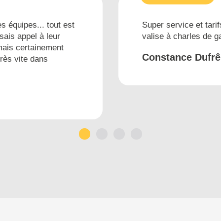
s équipes... tout est
Super service et tarif
sais appel à leur
valise à charles de 
mais certainement
Constance Dufr
très vite dans
1
2
3
4