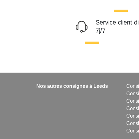
Service client d
7j/7
Nos autres consignes à Leeds
Consi
Cons
Consi
Consi
Consi
Cons
Consi