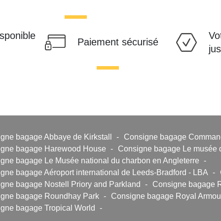
isponible
Vo
Paiement sécurisé
ju
gne bagage Abbaye de Kirkstall
-
Consigne bagage Comman
igne bagage Harewood House
-
Consigne bagage Le musée de
gne bagage Le Musée national du charbon en Angleterre
-
gne bagage Aéroport international de Leeds-Bradford - LBA
-
gne bagage Nostell Priory and Parkland
-
Consigne bagage 
igne bagage Roundhay Park
-
Consigne bagage Royal Armo
gne bagage Tropical World
-