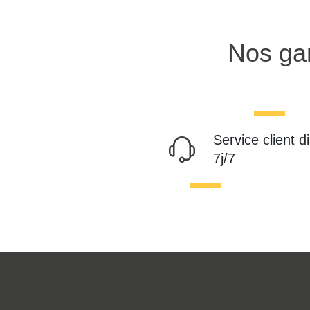
Nos gar
Service client d
7j/7