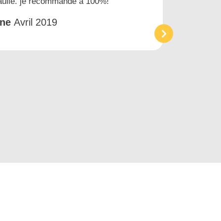
gaulle. je recommande à 100%!
prest
et tr
êne
Avril 2019
Acc