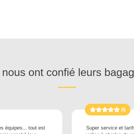
s nous ont confié leurs baga
/5
s équipes... tout est
Super service et tarif