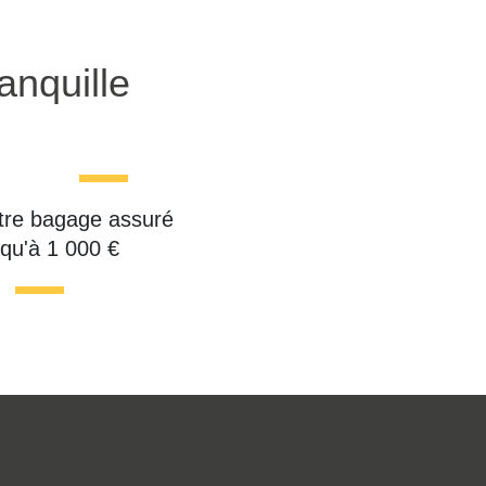
anquille
tre bagage assuré
squ'à 1 000 €