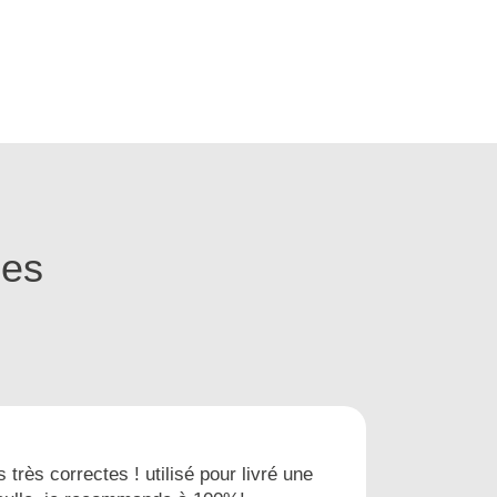
ges
s très correctes ! utilisé pour livré une
Nous